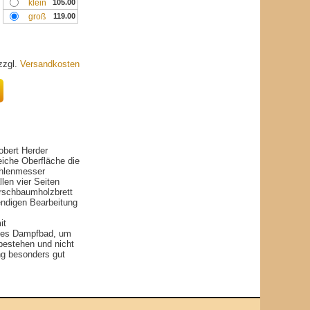
klein
105.00
groß
119.00
 zzgl.
Versandkosten
bert Herder
eiche Oberfläche die
ühlenmesser
len vier Seiten
irschbaumholzbrett
wendigen Bearbeitung
it
ißes Dampfbad, um
 bestehen und nicht
ng besonders gut