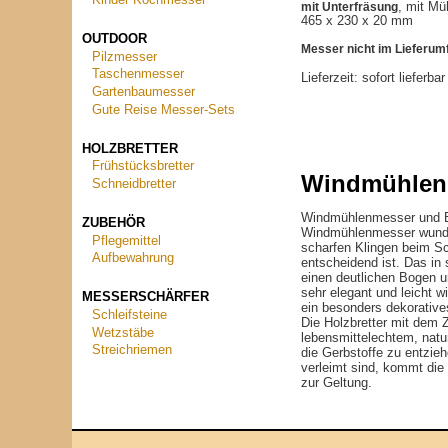
Kinder Kochmesser
mit Unterfräsung
, mit Mü
465 x 230 x 20 mm
OUTDOOR
Messer nicht im Lieferum
Pilzmesser
Taschenmesser
Lieferzeit:
sofort lieferba
Gartenbaumesser
Gute Reise Messer-Sets
HOLZBRETTER
Frühstücksbretter
Windmühlenm
Schneidbretter
Windmühlenmesser und Br
ZUBEHÖR
Windmühlenmesser wunders
Pflegemittel
scharfen Klingen beim Sc
Aufbewahrung
entscheidend ist. Das in 
einen deutlichen Bogen u
sehr elegant und leicht w
MESSERSCHÄRFER
ein besonders dekoratives
Schleifsteine
Die Holzbretter mit dem 
Wetzstäbe
lebensmittelechtem, natu
Streichriemen
die Gerbstoffe zu entzie
verleimt sind, kommt die
zur Geltung.