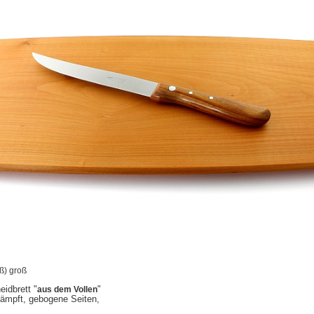
ß) groß
idbrett "
aus dem Vollen
"
ämpft, gebogene Seiten,