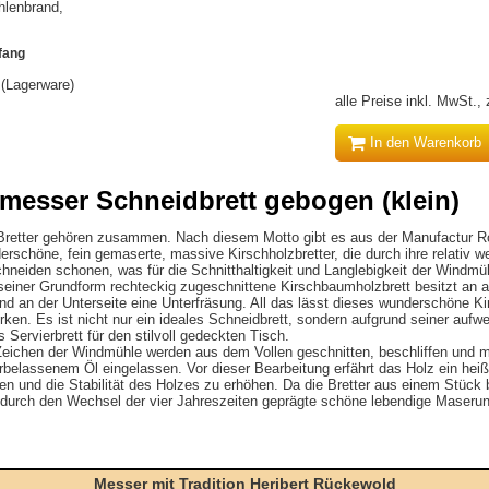
hlenbrand,
fang
r (Lagerware)
alle Preise inkl. MwSt.,
In den Warenkorb
esser Schneidbrett gebogen (klein)
etter gehören zusammen. Nach diesem Motto gibt es aus der Manufactur Ro
chöne, fein gemaserte, massive Kirschholzbretter, die durch ihre relativ w
hneiden schonen, was für die Schnitthaltigkeit und Langlebigkeit der Windm
seiner Grundform rechteckig zugeschnittene Kirschbaumholzbrett besitzt an al
nd an der Unterseite eine Unterfräsung. All das lässt dieses wunderschöne K
irken. Es ist nicht nur ein ideales Schneidbrett, sondern aufgrund seiner auf
 Servierbrett für den stilvoll gedeckten Tisch.
Zeichen der Windmühle werden aus dem Vollen geschnitten, beschliffen und m
rbelassenem Öl eingelassen. Vor dieser Bearbeitung erfährt das Holz ein he
hen und die Stabilität des Holzes zu erhöhen. Da die Bretter aus einem Stück
 durch den Wechsel der vier Jahreszeiten geprägte schöne lebendige Maseru
Messer mit Tradition Heribert Rückewold