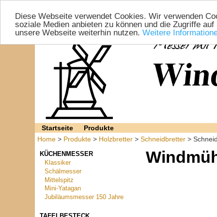
Diese Webseite verwendet Cookies. Wir verwenden Cook
soziale Medien anbieten zu können und die Zugriffe auf
unsere Webseite weiterhin nutzen.
Weitere Information
Startseite
Produkte
Home
>
Produkte
>
Holzbretter
>
Schneidbretter
> Schneid
Windmüh
KÜCHENMESSER
Klassiker
Schälmesser
Mittelspitz
Mini-Yatagan
Jubiläumsmesser 150 Jahre
TAFELBESTECK