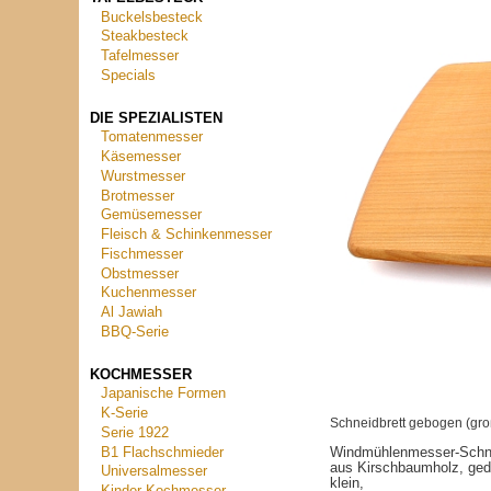
Buckelsbesteck
Steakbesteck
Tafelmesser
Specials
DIE SPEZIALISTEN
Tomatenmesser
Käsemesser
Wurstmesser
Brotmesser
Gemüsemesser
Fleisch & Schinkenmesser
Fischmesser
Obstmesser
Kuchenmesser
Al Jawiah
BBQ-Serie
KOCHMESSER
Japanische Formen
K-Serie
Schneidbrett gebogen (gro
Serie 1922
B1 Flachschmieder
Windmühlenmesser-Schne
aus Kirschbaumholz, ged
Universalmesser
klein,