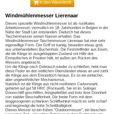
In den Warenkorb
Windmühlenmesser Lierenaar
Dieses spezielle Windmühlenmesser ist als rustikales
Arbeitsmesser, vermutlich im 18. Jahrhundert in Belgien in der
Nähe der Stadt Lier entstanden. Dadurch hat dieses
Taschenmesser seinen Namen erhalten.
Das
Windmühlenmesser Taschenmesser Lierenaar hat eine sehr
eigenwillige Form. Der Griff ist kantig, bisweilen etwas grob
aus unbehandeltem Buchenholz. Die Feststellfeder aus Eisen,
die die Klinge im ausgeklappten Zustand mit Hilfe des
Einrastloches in Position hält, ist außen am Rücken des
Messers angebracht.
Um die Klinge nach Gebrauch wieder zu schließen, hebt man
diese Feder an den seitlichen Überständen etwas an und zieht
die Klinge aus dem Einrastloch heraus. Es ist ein einfacher,
aber ungewöhnlicher Mechanismus.
Natürlich ist die Klinge aus nicht-rostfreiem Carbonstahl,
gehärtet auf gut 58 HRC (Rockwell). Sie ist im Solinger
Dünnschliff geschliffen, feingepließtet und trotz ihrer Dünnheit
von stabiler Beschaffenheit. Die breite Form mit dem
langgezogenen schlanken Schliffwinkel macht es sehr scharf
und begünstigt die hohe Schnitthaltigkeit.
Dieses Messer ist ein frühes "Outdoormesser", ein bisschen