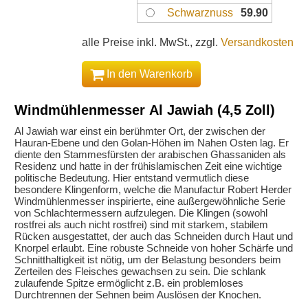
Schwarznuss
59.90
alle Preise inkl. MwSt., zzgl.
Versandkosten
In den Warenkorb
Windmühlenmesser Al Jawiah (4,5 Zoll)
Al Jawiah war einst ein berühmter Ort, der zwischen der
Hauran-Ebene und den Golan-Höhen im Nahen Osten lag. Er
diente den Stammesfürsten der arabischen Ghassaniden als
Residenz und hatte in der frühislamischen Zeit eine wichtige
politische Bedeutung. Hier entstand vermutlich diese
besondere Klingenform, welche die Manufactur Robert Herder
Windmühlenmesser inspirierte, eine außergewöhnliche Serie
von Schlachtermessern aufzulegen. Die Klingen (sowohl
rostfrei als auch nicht rostfrei) sind mit starkem, stabilem
Rücken ausgestattet, der auch das Schneiden durch Haut und
Knorpel erlaubt. Eine robuste Schneide von hoher Schärfe und
Schnitthaltigkeit ist nötig, um der Belastung besonders beim
Zerteilen des Fleisches gewachsen zu sein. Die schlank
zulaufende Spitze ermöglicht z.B. ein problemloses
Durchtrennen der Sehnen beim Auslösen der Knochen.