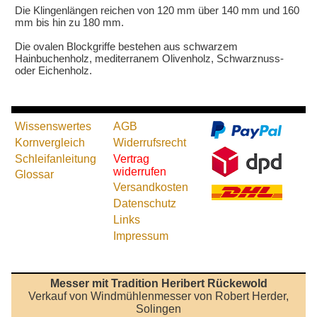
Die Klingenlängen reichen von 120 mm über 140 mm und 160
mm bis hin zu 180 mm.
Die ovalen Blockgriffe bestehen aus schwarzem
Hainbuchenholz, mediterranem Olivenholz, Schwarznuss-
oder Eichenholz.
Wissenswertes
AGB
Kornvergleich
Widerrufsrecht
Schleifanleitung
Vertrag
widerrufen
Glossar
Versandkosten
Datenschutz
Links
Impressum
Messer mit Tradition Heribert Rückewold
Verkauf von Windmühlenmesser von Robert Herder,
Solingen