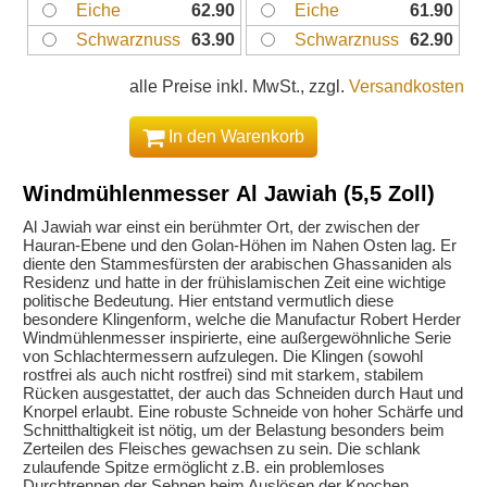
Eiche
62.90
Eiche
61.90
Schwarznuss
63.90
Schwarznuss
62.90
alle Preise inkl. MwSt., zzgl.
Versandkosten
In den Warenkorb
Windmühlenmesser Al Jawiah (5,5 Zoll)
Al Jawiah war einst ein berühmter Ort, der zwischen der
Hauran-Ebene und den Golan-Höhen im Nahen Osten lag. Er
diente den Stammesfürsten der arabischen Ghassaniden als
Residenz und hatte in der frühislamischen Zeit eine wichtige
politische Bedeutung. Hier entstand vermutlich diese
besondere Klingenform, welche die Manufactur Robert Herder
Windmühlenmesser inspirierte, eine außergewöhnliche Serie
von Schlachtermessern aufzulegen. Die Klingen (sowohl
rostfrei als auch nicht rostfrei) sind mit starkem, stabilem
Rücken ausgestattet, der auch das Schneiden durch Haut und
Knorpel erlaubt. Eine robuste Schneide von hoher Schärfe und
Schnitthaltigkeit ist nötig, um der Belastung besonders beim
Zerteilen des Fleisches gewachsen zu sein. Die schlank
zulaufende Spitze ermöglicht z.B. ein problemloses
Durchtrennen der Sehnen beim Auslösen der Knochen.