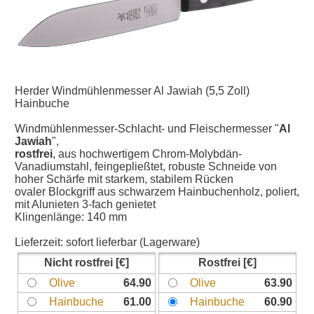
Herder Windmühlenmesser Al Jawiah (5,5 Zoll)
Hainbuche
Windmühlenmesser-Schlacht- und Fleischermesser "
Al
Jawiah
",
rostfrei
, aus hochwertigem Chrom-Molybdän-
Vanadiumstahl, feingepließtet, robuste Schneide von
hoher Schärfe mit starkem, stabilem Rücken
ovaler Blockgriff aus schwarzem Hainbuchenholz, poliert,
mit Alunieten 3-fach genietet
Klingenlänge: 140 mm
Lieferzeit:
sofort lieferbar (Lagerware)
Nicht rostfrei
Rostfrei
Olive
64.90
Olive
63.90
Hainbuche
61.00
Hainbuche
60.90