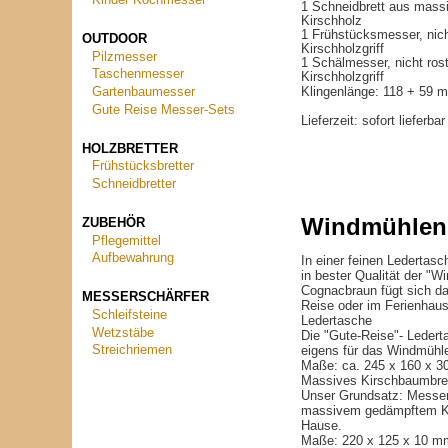
Kinder Kochmesser
1 Schneidbrett aus mas
Kirschholz
1 Frühstücksmesser, nich
OUTDOOR
Kirschholzgriff
Pilzmesser
1 Schälmesser, nicht rost
Taschenmesser
Kirschholzgriff
Klingenlänge: 118 + 59 
Gartenbaumesser
Gute Reise Messer-Sets
Lieferzeit:
sofort lieferba
HOLZBRETTER
Frühstücksbretter
Schneidbretter
Windmühlenm
ZUBEHÖR
Pflegemittel
Aufbewahrung
In einer feinen Ledertas
in bester Qualität der "
Cognacbraun fügt sich d
MESSERSCHÄRFER
Reise oder im Ferienhaus,
Schleifsteine
Ledertasche
Wetzstäbe
Die "Gute-Reise"- Ledert
Streichriemen
eigens für das Windmühlen
Maße: ca. 245 x 160 x 
Massives Kirschbaumbre
Unser Grundsatz: Messer
massivem gedämpftem Kirs
Hause.
Maße: 220 x 125 x 10 m