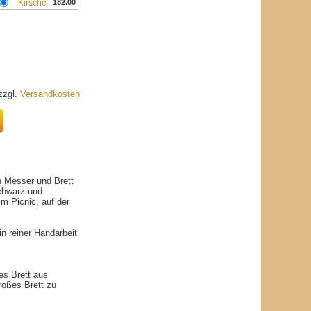
Kirsche
182.00
 zzgl.
Versandkosten
h Messer und Brett
Schwarz und
m Picnic, auf der
n reiner Handarbeit
es Brett aus
roßes Brett zu