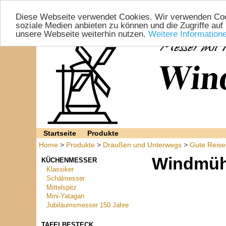
Diese Webseite verwendet Cookies. Wir verwenden Cook
soziale Medien anbieten zu können und die Zugriffe auf
unsere Webseite weiterhin nutzen.
Weitere Information
Startseite
Produkte
Home
>
Produkte
>
Draußen und Unterwegs
>
Gute Reise
Windmüh
KÜCHENMESSER
Klassiker
Schälmesser
Mittelspitz
Mini-Yatagan
Jubiläumsmesser 150 Jahre
TAFELBESTECK