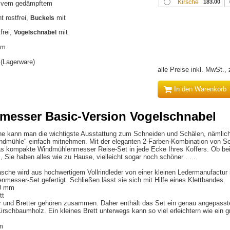
Kirsche
183.00
sivem gedämpftem
t rostfrei,
Buckels
mit
frei,
Vogelschnabel
mit
mm
r (Lagerware)
alle Preise inkl. MwSt.,
In den Warenkorb
esser Basic-Version Vogelschnabel
che kann man die wichtigste Ausstattung zum Schneiden und Schälen, nämlic
Windmühle" einfach mitnehmen. Mit der eleganten 2-Farben-Kombination von 
as kompakte Windmühlenmesser Reise-Set in jede Ecke Ihres Koffers. Ob bei
 Sie haben alles wie zu Hause, vielleicht sogar noch schöner . . .
asche wird aus hochwertigem Vollrindleder von einer kleinen Ledermanufactur i
messer-Set gefertigt. Schließen lässt sie sich mit Hilfe eines Klettbandes.
30 mm
tt
 und Bretter gehören zusammen. Daher enthält das Set ein genau angepasst
chbaumholz. Ein kleines Brett unterwegs kann so viel erleichtern wie ein g
m