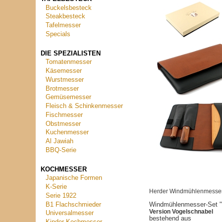
Buckelsbesteck
Steakbesteck
Tafelmesser
Specials
DIE SPEZIALISTEN
Tomatenmesser
Käsemesser
Wurstmesser
Brotmesser
Gemüsemesser
Fleisch & Schinkenmesser
Fischmesser
Obstmesser
Kuchenmesser
Al Jawiah
BBQ-Serie
KOCHMESSER
Japanische Formen
K-Serie
Herder Windmühlenmesser 
Serie 1922
B1 Flachschmieder
Windmühlenmesser-Set 
Version Vogelschnabel
Universalmesser
bestehend aus