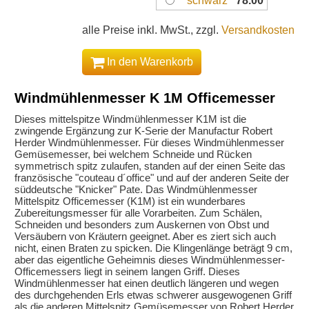
schwarz
78.00
alle Preise inkl. MwSt., zzgl.
Versandkosten
In den Warenkorb
Windmühlenmesser K 1M Officemesser
Dieses mittelspitze Windmühlenmesser K1M ist die
zwingende Ergänzung zur K-Serie der Manufactur Robert
Herder Windmühlenmesser. Für dieses Windmühlenmesser
Gemüsemesser, bei welchem Schneide und Rücken
symmetrisch spitz zulaufen, standen auf der einen Seite das
französische "couteau d´office" und auf der anderen Seite der
süddeutsche "Knicker" Pate. Das Windmühlenmesser
Mittelspitz Officemesser (K1M) ist ein wunderbares
Zubereitungsmesser für alle Vorarbeiten. Zum Schälen,
Schneiden und besonders zum Auskernen von Obst und
Versäubern von Kräutern geeignet. Aber es ziert sich auch
nicht, einen Braten zu spicken. Die Klingenlänge beträgt 9 cm,
aber das eigentliche Geheimnis dieses Windmühlenmesser-
Officemessers liegt in seinem langen Griff. Dieses
Windmühlenmesser hat einen deutlich längeren und wegen
des durchgehenden Erls etwas schwerer ausgewogenen Griff
als die anderen Mittelspitz Gemüsemesser von Robert Herder