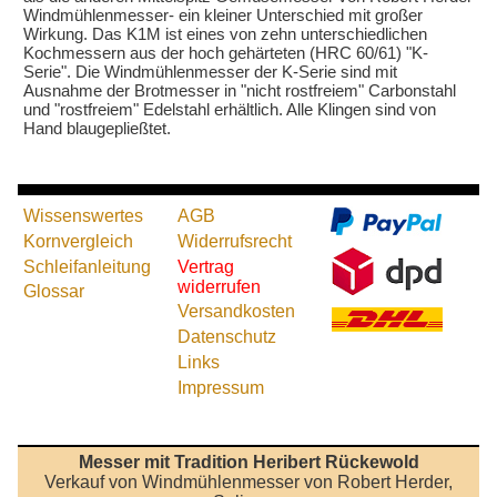
Windmühlenmesser- ein kleiner Unterschied mit großer
Wirkung. Das K1M ist eines von zehn unterschiedlichen
Kochmessern aus der hoch gehärteten (HRC 60/61) "K-
Serie". Die Windmühlenmesser der K-Serie sind mit
Ausnahme der Brotmesser in "nicht rostfreiem" Carbonstahl
und "rostfreiem" Edelstahl erhältlich. Alle Klingen sind von
Hand blaugepließtet.
Wissenswertes
AGB
Kornvergleich
Widerrufsrecht
Schleifanleitung
Vertrag
widerrufen
Glossar
Versandkosten
Datenschutz
Links
Impressum
Messer mit Tradition Heribert Rückewold
Verkauf von Windmühlenmesser von Robert Herder,