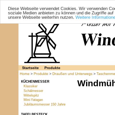
Diese Webseite verwendet Cookies. Wir verwenden Cook
soziale Medien anbieten zu können und die Zugriffe auf
unsere Webseite weiterhin nutzen.
Weitere Information
Startseite
Produkte
Home
>
Produkte
>
Draußen und Unterwegs
>
Taschenme
Windmüh
KÜCHENMESSER
Klassiker
Schälmesser
Mittelspitz
Mini-Yatagan
Jubiläumsmesser 150 Jahre
TAFELBESTECK