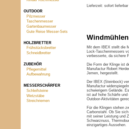
Kinder Kochmesser
Lieferzeit:
sofort lieferba
OUTDOOR
Pilzmesser
Taschenmesser
Gartenbaumesser
Gute Reise Messer-Sets
Windmühlen
HOLZBRETTER
Mit dem IBEX stellt die
Frühstücksbretter
Lock-Taschenmessers vor.
Schneidbretter
verbesserte, da sichere
ZUBEHÖR
Die Form der Klinge ist
Manufactur Robert Herde
Pflegemittel
Jemen, hergestellt.
Aufbewahrung
Der IBEX (Steinbock) ver
MESSERSCHÄRFER
Manufactur widerspiegeln
schwierigem Gelände. Es 
Schleifsteine
ist auf hohe Schärfe und 
Wetzstäbe
Outdoor-Aktivitäten gere
Streichriemen
Für die Klingen stehen zw
Carbonstahl. Ob Sie sich 
mit seiner Leistung und 
Schwarznuss, Thermobuch
einzigartiges Aussehen.