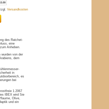
63.00
 zzgl.
Versandkosten
ung des Ratchet-
hluss, eine
g zum Anheben.
m wurden von der
 Arabiens, dem
dmühlenmesser-
cherheit in
utdoorbereich, es
derungen bei
rostfreie 1.2067
edes IBEX wird Sie
flaume, Olive,
aptik und ein