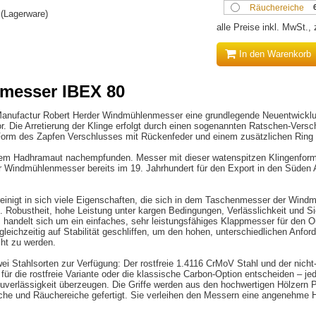
Räuchereiche
r (Lagerware)
alle Preise inkl. MwSt.,
In den Warenkorb
messer IBEX 80
 Manufactur Robert Herder Windmühlenmesser eine grundlegende Neuentwickl
 Die Arretierung der Klinge erfolgt durch einen sogenannten Ratschen-Versc
 Form des Zapfen Verschlusses mit Rückenfeder und einem zusätzlichen Rin
 dem Hadhramaut nachempfunden. Messer mit dieser watenspitzen Klingenfor
r Windmühlenmesser bereits im 19. Jahrhundert für den Export in den Süden
einigt in sich viele Eigenschaften, die sich in dem Taschenmesser der Win
. Robustheit, hohe Leistung unter kargen Bedingungen, Verlässlichkeit und Si
handelt sich um ein einfaches, sehr leistungsfähiges Klappmesser für den O
gleichzeitig auf Stabilität geschliffen, um den hohen, unterschiedlichen Anfor
cht zu werden.
ei Stahlsorten zur Verfügung: Der rostfreie 1.4116 CrMoV Stahl und der nicht-
für die rostfreie Variante oder die klassische Carbon-Option entscheiden – j
Zuverlässigkeit überzeugen. Die Griffe werden aus den hochwertigen Hölzern P
e und Räuchereiche gefertigt. Sie verleihen den Messern eine angenehme H