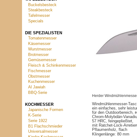
Buckelsbesteck
Steakbesteck
Tafelmesser
Specials
DIE SPEZIALISTEN
Tomatenmesser
Käsemesser
Wurstmesser
Brotmesser
Gemüsemesser
Fleisch & Schinkenmesser
Fischmesser
Obstmesser
Kuchenmesser
Al Jawiah
BBQ-Serie
Herder Windmühlenmesser
Windmühlenmesser-Tas
KOCHMESSER
ein einfaches, sehr leis
Japanische Formen
für den Outdoorbereich,
r
K-Serie
Chrom-Molybdän-Vanadi
Serie 1922
57 HRC, feingepließtet,
mit Ratchet-Lock-Arretier
B1 Flachschmieder
Pflaumenholz, flach
Universalmesser
Klingenlänge: 80 mm