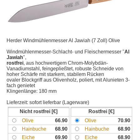
Herder Windmühlenmesser Al Jawiah (7 Zoll) Olive
Windmühlenmesser-Schlacht- und Fleischermesser "
Al
Jawiah
",
rostfrei
, aus hochwertigem Chrom-Molybdän-
Vanadiumstahl, feingepließtet, robuste Schneide von
hoher Schärfe mit starkem, stabilem Rücken
ovaler Blockgriff aus Olivenholz, poliert, mit Alunieten 3-
fach genietet
Klingenlänge: 180 mm
Lieferzeit:
sofort lieferbar (Lagerware)
Nicht rostfrei
Rostfrei
Olive
66.90
Olive
70.90
Hainbuche
68.90
Hainbuche
68.90
Eiche
69.90
Eiche
68.90