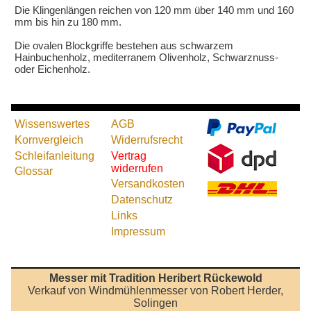
Die Klingenlängen reichen von 120 mm über 140 mm und 160
mm bis hin zu 180 mm.
Die ovalen Blockgriffe bestehen aus schwarzem
Hainbuchenholz, mediterranem Olivenholz, Schwarznuss-
oder Eichenholz.
Wissenswertes
AGB
Kornvergleich
Widerrufsrecht
Schleifanleitung
Vertrag
widerrufen
Glossar
Versandkosten
Datenschutz
Links
Impressum
Messer mit Tradition Heribert Rückewold
Verkauf von Windmühlenmesser von Robert Herder,
Solingen