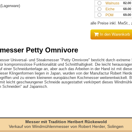
Walnuss
82.00
r (Lagerware)
Eiche
68.00
POM
69.00
alle Preise inkl. MwSt.,
In den Warenkorb
esser Petty Omnivore
sser Universal- und Steakmesser "Petty Omnivore" besticht durch extreme 
r kompromisslose Funktionalität und Schnitthaltigkeit. Die leicht herausragen
uf einer Schneidunterlage an, aber auch das Arbeiten in der Hand ist mit di
ieser Klingenformen liegen in Japan, wurden von der Manufactur Robert Herd
iffen und zu einem kleineren europäischen Kochmesser weiterentwickelt. Be
d mit leicht geschwungener Schneide ausgestattet verkörpert dieses Windmüh
m Schneiden" auf Japanisch.
Messer mit Tradition Heribert Rückewold
Verkauf von Windmühlenmesser von Robert Herder, Solingen