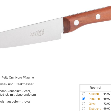
 Petty Omnivore Pflaume
rsal- und Steakmesser
Rostfrei
bdän-Vanadium-Stahl,
Kirsche
64.00
ießtet, mit abgerundetem
Pflaume
69.00
lz, ausgeformt, oval,
Olive
72.00
Eisbuche
69.00