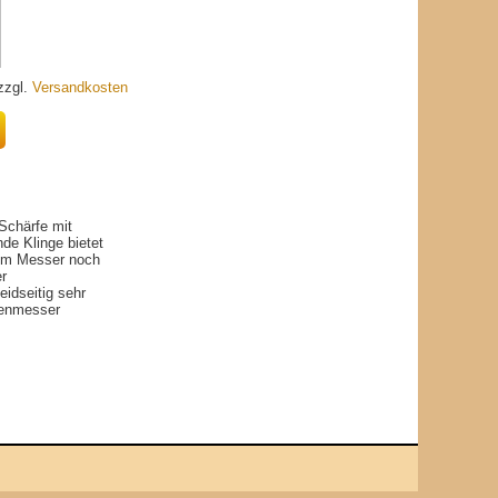
 zzgl.
Versandkosten
Schärfe mit
de Klinge bietet
esem Messer noch
er
idseitig sehr
lenmesser