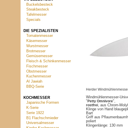
Buckelsbesteck
Steakbesteck
Tafelmesser
Specials
DIE SPEZIALISTEN
Tomatenmesser
Käsemesser
Wurstmesser
Brotmesser
Gemüsemesser
Fleisch & Schinkenmesser
Fischmesser
Obstmesser
Kuchenmesser
Al Jawiah
BBQ-Serie
Herder Windmühlenmesser
Windmühlenmesser-Unive
KOCHMESSER
"
Petty Omnivore
",
Japanische Formen
rostfrei
, aus Chrom-Moly
K-Serie
Klinge von Hand blaugepl
Serie 1922
Bart
Griff aus Pflaumenbaumho
B1 Flachschmieder
poliert
Universalmesser
Klingenlänge: 130 mm