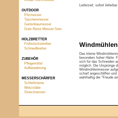
Kinder Kochmesser
Lieferzeit:
sofort lieferba
OUTDOOR
Pilzmesser
Taschenmesser
Gartenbaumesser
Gute Reise Messer-Sets
HOLZBRETTER
Windmühlenm
Frühstücksbretter
Schneidbretter
Das kleine Windmühlenme
besonders hoher Härte. Fü
ZUBEHÖR
sich für das Schneiden a
Pflegemittel
möglich. Die Ursprünge d
Aufbewahrung
Windmühlenmesser aufgegr
scharf angeschliffen un
wahrhaftig die "Freude a
MESSERSCHÄRFER
Schleifsteine
Wetzstäbe
Streichriemen