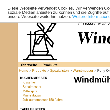
Diese Webseite verwendet Cookies. Wir verwenden Cook
soziale Medien anbieten zu können und die Zugriffe auf
unsere Webseite weiterhin nutzen.
Weitere Information
Startseite
Produkte
Home
>
Produkte
>
Spezialisten
>
Wurstmesser
> Petty O
Windmüh
KÜCHENMESSER
Klassiker
Schälmesser
Mittelspitz
Mini-Yatagan
Jubiläumsmesser 150 Jahre
TAFELBESTECK